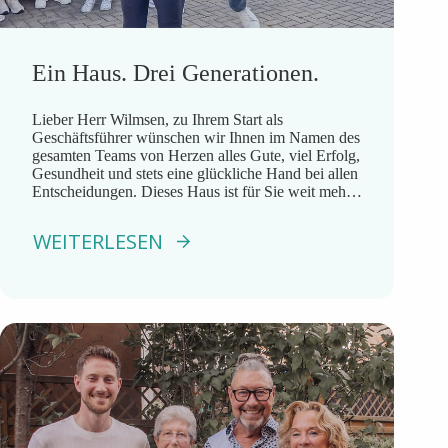
Ein Haus. Drei Generationen.
Lieber Herr Wilmsen, zu Ihrem Start als
Geschäftsführer wünschen wir Ihnen im Namen des
gesamten Teams von Herzen alles Gute, viel Erfolg,
Gesundheit und stets eine glückliche Hand bei allen
Entscheidungen. Dieses Haus ist für Sie weit mehr
als ein Arbeitsplatz. Sie sind hier aufgewachsen,
kennen seine Geschichte, die Menschen und die
WEITERLESEN
Werte, die unser […]