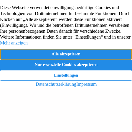
Lessingstrasse 6 – 8
47608 Geldern
Rufen Sie uns an!
+49 2831 4341
Haus Boeckelt
Wichtiges
Preise & Zimmer
Über uns
Bildergalerie
Karriere
Wohnbereiche
Kontakt
Gemeinschaftsräume
Impressum
Ansprechpartner
Datenschutz