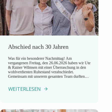
Abschied nach 30 Jahren
Was für ein besonderer Nachmittag! Am
vergangenen Freitag, den 26.06.2026 haben wir Ute
& Rainer Wilmsen mit einer Überraschung in den
wohlverdienten Ruhestand verabschiedet.
Gemeinsam mit unserem gesamten Team durften
wir auf 30 Jahre voller Engagement, Herz und
Leidenschaft zurückblicken. Bei Currywurst,
WEITERLESEN
kühlen Getränken und vielen schönen Gesprächen
wurde gelacht, erinnert und auch die ein […]