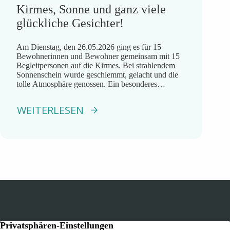
Kirmes, Sonne und ganz viele
glückliche Gesichter!
Am Dienstag, den 26.05.2026 ging es für 15
Bewohnerinnen und Bewohner gemeinsam mit 15
Begleitpersonen auf die Kirmes. Bei strahlendem
Sonnenschein wurde geschlemmt, gelacht und die
tolle Atmosphäre genossen. Ein besonderes
Highlight war die Fahrt mit dem Riesenrad. Eine
unserer Bewohnerinnen saß mit stolzen 91 Jahren
WEITERLESEN
zum allerersten Mal in ihrem Leben in einem
Riesenrad. […]
Kontakt