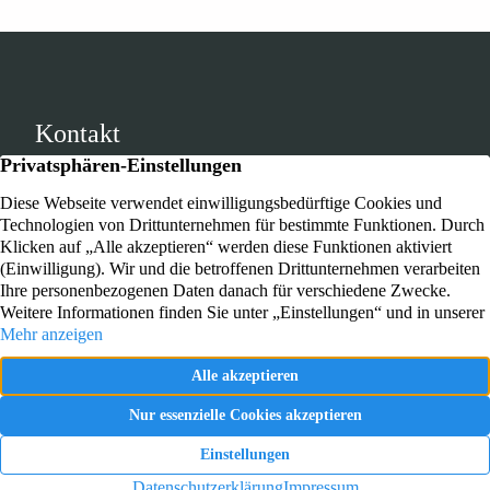
Kontakt
Lessingstrasse 6 – 8
47608 Geldern
Rufen Sie uns an!
+49 2831 4341
Haus Boeckelt
Wichtiges
Preise & Zimmer
Über uns
Bildergalerie
Karriere
Wohnbereiche
Kontakt
Gemeinschaftsräume
Impressum