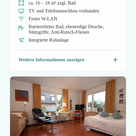
ca. 16 – 18 m² zzgl. Bad
TV und Telefonanschluss vorhanden
Freies W-LAN
Barrierefreies Bad, ebenerdige Dusche,
Stützgriffe, Anti-Rutsch-Fliesen
Integrierte Rufanlage
Weitere Informationen anzeigen
Große Fenster für Helligkeit und gute Sicht
Wohnliches Mobiliar in freundlichem Design:
Modernes Pflegebett, Nachttisch, Tisch mit
Stühlen, Garderobe mit Spiegel und
Kleiderschrank
Boden in warmer Holzoptik (rollator- und
rollstuhlgerecht)
Sonnenschutz mit bequem bedienbaren
elektrischen Rollläden