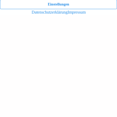
PDF-Datei als Download
(P
DF als Download
)
Kontakt
Lessingstrasse 6 – 8
47608 Geldern
Rufen Sie uns an!
+49 2831 4341
Haus Boeckelt
Wichtiges
Preise & Zimmer
Über uns
Bildergalerie
Karriere
Wohnbereiche
Kontakt