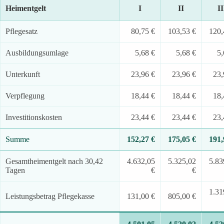
Heimentgelt
I
II
II
Pflegesatz
80,75 €
103,53 €
120,
Ausbildungsumlage
5,68 €
5,68 €
5,
Unterkunft
23,96 €
23,96 €
23,
Verpflegung
18,44 €
18,44 €
18,
Investitionskosten
23,44 €
23,44 €
23,
Summe
152,27 €
175,05 €
191,
Gesamtheimentgelt nach 30,42
4.632,05
5.325,02
5.83
Tagen
€
€
1.31
Leistungsbetrag Pflegekasse
131,00 €
805,00 €