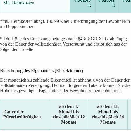
4.501,05
4.520,02
4.52
Mtl. Heimkosten
€
€
*mtl. Heimkosten abzgl. 136,99 € bei Unterbringung der Bewohner/in
im Doppelzimmer
* Die Höhe des Entlastungsbetrages nach §43c SGB XI ist abhängig
von der Dauer der vollstationären Versorgung und ergibt sich aus der
folgenden Tabelle
Berechnung des Eigenanteils (Einzelzimmer)
Der monatlich zu zahlende Eigenanteil ist abhängig von der Dauer der
vollstationären Versorgung. Der nachfolgenden Tabelle können Sie die
Höhe des jeweiligen Eigenanteils der Bewohner/innen entnehmen.
ab dem 1.
ab dem 13.
Dauer der
Monat bis
Monat bis
Pflegebedürftigkeit
einschließlich 12
einschließlich 24
Monate
Monate