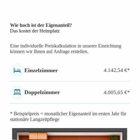
Nachttische, Tisch mit Stühlen, Garderobe mit
Spiegel, Zwei Kleiderschränken
Boden in warmer Holzoptik (rollator- und
rollstuhlgerecht)
Wie hoch ist der Eigenanteil?
Sonnenschutz mit bequem bedienbaren
Das kostet der Heimplatz
elektrischen Rollläden
Eine individuelle Preiskalkulation in unserer Einrichtung
können wir Ihnen auf Anfrage erstellen.
Einzelzimmer
4.142,54 €*
Doppelzimmer
4.005,65 €*
* Beispielpreis = monatlicher Eigenanteil im ersten Jahr für
stationäre Langzeitpflege