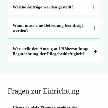
Welche Anträge werden gestellt?
Antrag auf vollstationäre Pflege
Wann muss eine Betreuung beantragt
werden?
Wer stellt den Antrag auf Höherstufung/
Begutachtung der Pflegebedürftigkeit?
Antrag auf Pflegewohngeld
Fragen zur Einrichtung
Antrag auf Sozialhilfe
Über wie viele Zimmer verfügt das