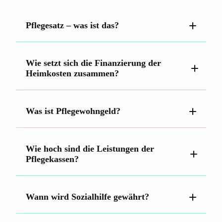
Pflegesatz – was ist das?
Wie setzt sich die Finanzierung der
Heimkosten zusammen?
pflegebedingten Aufwendungen
Kosten für Unterkunft und Verpflegung
Was ist Pflegewohngeld?
Investitionskosten
Renteneinkünften
Zinseinkünften aus Kapitaleinlagen
Einnahmen aus Pacht und Vermietung u.a.
Wie hoch sind die Leistungen der
Einsatz sonstiger privater Vermögenswerte
Pflegekassen?
Leistungen der Pflegekasse
Wann wird Sozialhilfe gewährt?
Gewährung von Pflegewohngeld
Bewilligung von Sozialhilfe