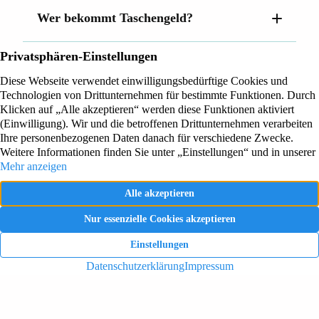
Wer bekommt Taschengeld?
Kontakt
Lessingstrasse 6 – 8
47608 Geldern
Rufen Sie uns an!
+49 2831 4341
Haus Boeckelt
Wichtiges
Preise & Zimmer
Über uns
Bildergalerie
Karriere