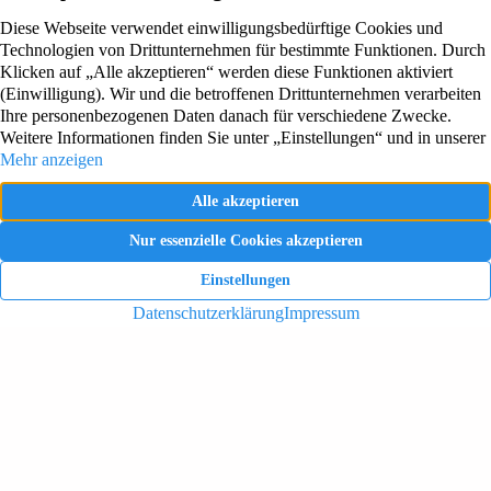
Lessingstrasse 6 – 8
47608 Geldern
Rufen Sie uns an!
+49 2831 4341
Haus Boeckelt
Wichtiges
Preise & Zimmer
Über uns
Bildergalerie
Karriere
Wohnbereiche
Kontakt
Gemeinschaftsräume
Impressum
Ansprechpartner
Datenschutz