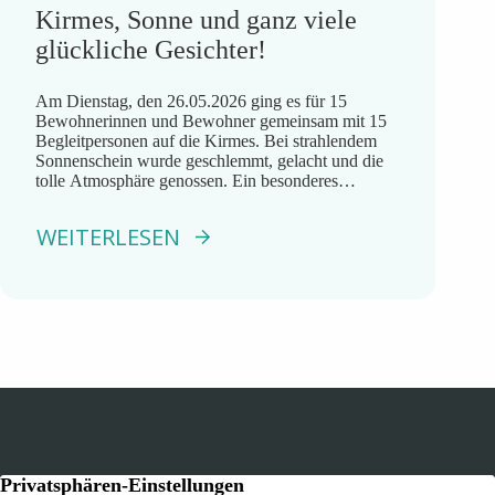
Kirmes, Sonne und ganz viele
glückliche Gesichter!
Am Dienstag, den 26.05.2026 ging es für 15
Bewohnerinnen und Bewohner gemeinsam mit 15
Begleitpersonen auf die Kirmes. Bei strahlendem
Sonnenschein wurde geschlemmt, gelacht und die
tolle Atmosphäre genossen. Ein besonderes
Highlight war die Fahrt mit dem Riesenrad. Eine
unserer Bewohnerinnen saß mit stolzen 91 Jahren
WEITERLESEN
zum allerersten Mal in ihrem Leben in einem
Riesenrad. […]
Kontakt