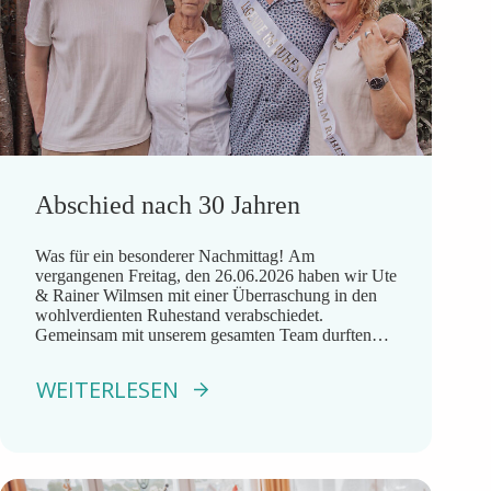
Abschied nach 30 Jahren
Was für ein besonderer Nachmittag! Am
vergangenen Freitag, den 26.06.2026 haben wir Ute
& Rainer Wilmsen mit einer Überraschung in den
wohlverdienten Ruhestand verabschiedet.
Gemeinsam mit unserem gesamten Team durften
wir auf 30 Jahre voller Engagement, Herz und
Leidenschaft zurückblicken. Bei Currywurst,
WEITERLESEN
kühlen Getränken und vielen schönen Gesprächen
wurde gelacht, erinnert und auch die ein […]