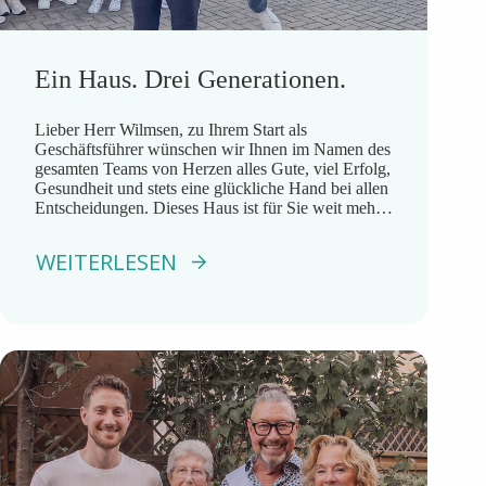
Ein Haus. Drei Generationen.
Lieber Herr Wilmsen, zu Ihrem Start als
Geschäftsführer wünschen wir Ihnen im Namen des
gesamten Teams von Herzen alles Gute, viel Erfolg,
Gesundheit und stets eine glückliche Hand bei allen
Entscheidungen. Dieses Haus ist für Sie weit mehr
als ein Arbeitsplatz. Sie sind hier aufgewachsen,
kennen seine Geschichte, die Menschen und die
WEITERLESEN
Werte, die unser […]